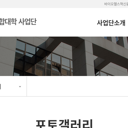
바이오헬스혁신
합대학 사업단
사업단소개
리
포토갤러리