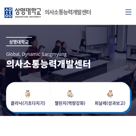
의사소통능력개발센터
상명대학교
Global, Dynamic Sangmyung
의사소통능력개발센터
클리닉(기초다지기)
챌린지(역량강화)
피날레(성과보고)