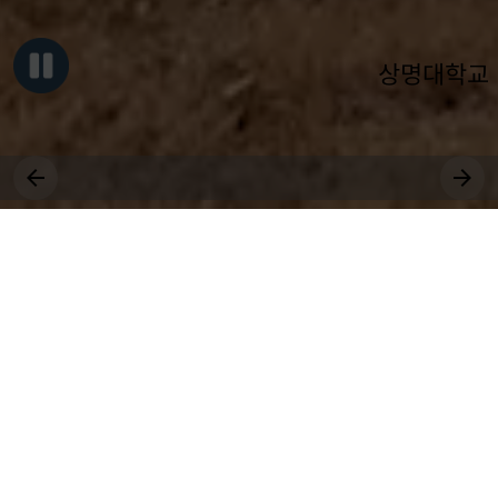
상명대학교
그대, 상명을 원천으로
세상에 솟는 샘물 되어라.
장학
취업
대학원
비교과
상생
전공
공모
국제
근로
등록
수강