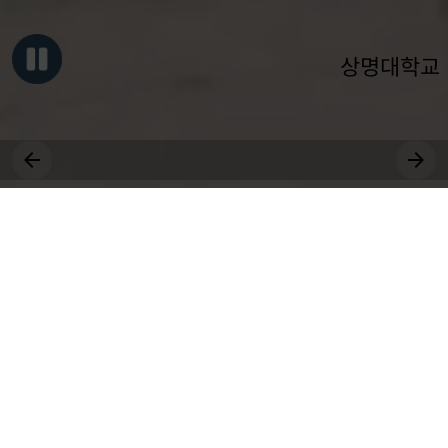
상명대학교
그대, 상명을 원천으로
세상에 솟는 샘물 되어라.
장학
비교과
취업
전공
공모
대학원
상생
국제
근로
등록